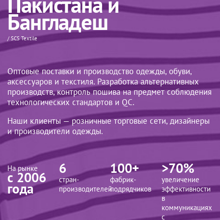
Пакистана и
Бангладеш
/ SCS Textile
Оптовые поставки и производство одежды, обуви,
аксессуаров и текстиля. Разработка альтернативных
производств, контроль пошива на предмет соблюдения
технологических стандартов и QC.
Наши клиенты — розничные торговые сети, дизайнеры
и производители одежды.
6
100+
>70%
На рынке
с 2006
стран-
фабрик-
увеличение
года
производителей
подрядчиков
эффективности
в
коммуникациях
с